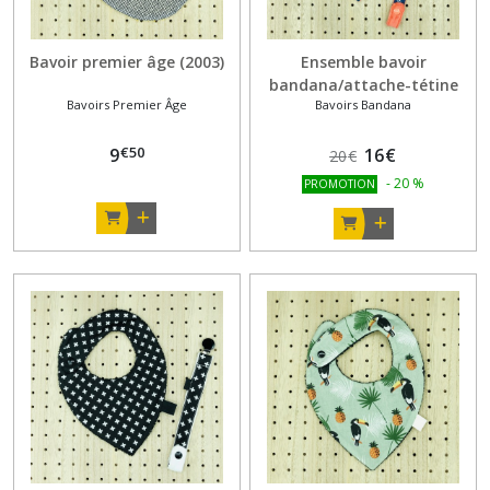
Bavoir premier âge (2003)
Ensemble bavoir
bandana/attache-tétine
Bavoirs Premier Âge
Bavoirs Bandana
ancres jean
€
50
9
16
€
20
€
-
20
%
PROMOTION