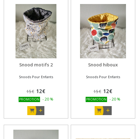
Snood motifs 2
Snood hiboux
Snoods Pour Enfants
Snoods Pour Enfants
12
€
12
€
15
€
15
€
-
20
%
-
20
%
PROMOTION
PROMOTION