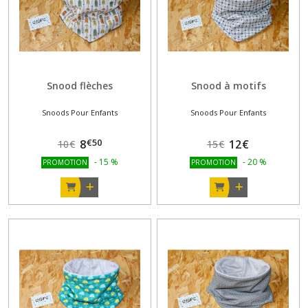
Snood flèches
Snood à motifs
Snoods Pour Enfants
Snoods Pour Enfants
€
50
8
12
€
10
€
15
€
-
15
%
-
20
%
PROMOTION
PROMOTION