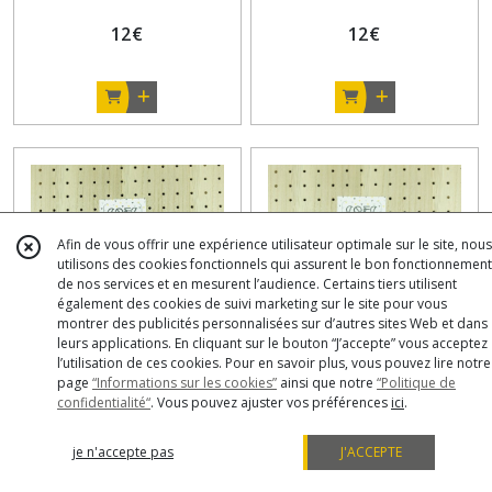
12
€
12
€
Afin de vous offrir une expérience utilisateur optimale sur le site, nous
utilisons des cookies fonctionnels qui assurent le bon fonctionnement
de nos services et en mesurent l’audience. Certains tiers utilisent
également des cookies de suivi marketing sur le site pour vous
montrer des publicités personnalisées sur d’autres sites Web et dans
leurs applications. En cliquant sur le bouton “J’accepte” vous acceptez
l’utilisation de ces cookies. Pour en savoir plus, vous pouvez lire notre
Lot de 3 débarbouillettes
Lot de 3 débarbouillettes
page
“Informations sur les cookies”
ainsi que notre
“Politique de
confidentialité“
. Vous pouvez ajuster vos préférences
ici
.
(2007)
(2006)
Débarbouillettes
Débarbouillettes
je n'accepte pas
J'ACCEPTE
12
€
12
€