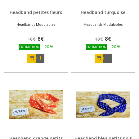
Headband petites fleurs
Headband turquoise
Headbands Modulables
Headbands Modulables
8
€
8
€
10
€
10
€
-
20
%
-
20
%
PROMOTION
PROMOTION
Headband orange petits
Headband bleu petits pois