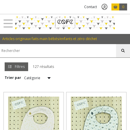
Fermer
Contact
0
FILTRES
Tous
Articles originaux faits main bébés/enfants et zéro déchet
les
produits
Bébés
-
Filtres
127 résultats
Enfants
(63)
Trier par
Objectif
zéro
déchet
(26)
Covid19
(27)