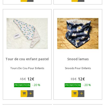
Tour de cou enfant pastel
Snood lamas
Tours De Cou Pour Enfants
Snoods Pour Enfants
12
€
12
€
15
€
15
€
-
20
%
-
20
%
PROMOTION
PROMOTION