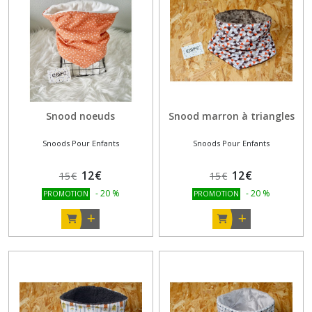
Snood noeuds
Snood marron à triangles
Snoods Pour Enfants
Snoods Pour Enfants
12
€
12
€
15
€
15
€
-
20
%
-
20
%
PROMOTION
PROMOTION