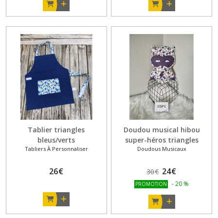
Tablier triangles
Doudou musical hibou
bleus/verts
super-héros triangles
Tabliers À Personnaliser
Doudous Musicaux
26
€
24
€
30
€
-
20
%
PROMOTION