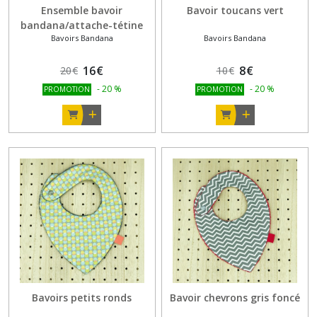
Ensemble bavoir
Bavoir toucans vert
bandana/attache-tétine
Bavoirs Bandana
Bavoirs Bandana
plus
16
€
8
€
20
€
10
€
-
20
%
-
20
%
PROMOTION
PROMOTION
Bavoirs petits ronds
Bavoir chevrons gris foncé