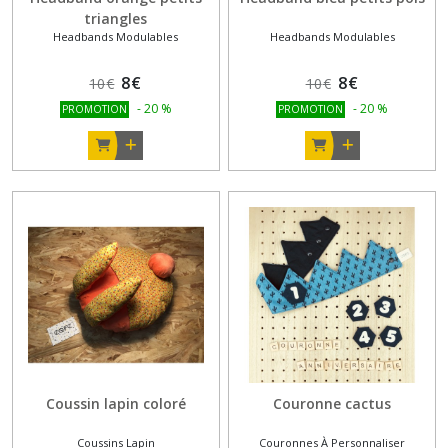
triangles
Headbands Modulables
Headbands Modulables
8
€
8
€
10
€
10
€
-
20
%
-
20
%
PROMOTION
PROMOTION
Coussin lapin coloré
Couronne cactus
Coussins Lapin
Couronnes À Personnaliser