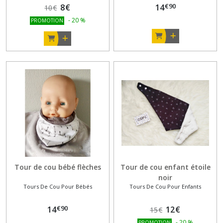
€
90
8
€
14
10
€
-
20
%
PROMOTION
Tour de cou bébé flèches
Tour de cou enfant étoile
noir
Tours De Cou Pour Bébés
Tours De Cou Pour Enfants
€
90
14
12
€
15
€
-
20
%
PROMOTION