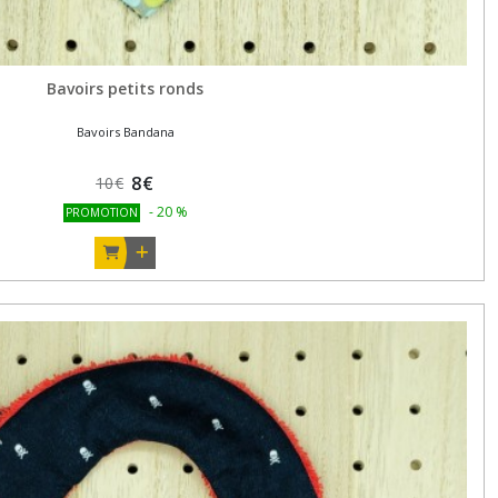
Bavoirs petits ronds
Bavoirs Bandana
8
€
10
€
-
20
%
PROMOTION