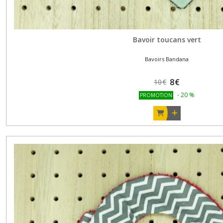
Afficher
Bavoir toucans vert
les
résultats
Bavoirs Bandana
8
€
10
€
-
20
%
PROMOTION