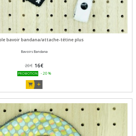
le bavoir bandana/attache-tétine plus
Bavoirs Bandana
16
€
20
€
-
20
%
PROMOTION