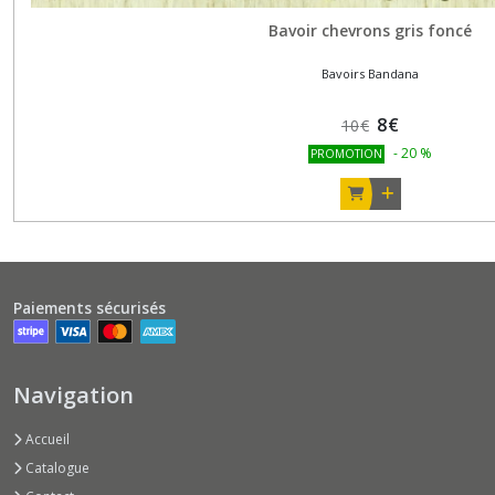
Bavoir chevrons gris foncé
Bavoirs Bandana
8
€
10
€
-
20
%
PROMOTION
Paiements sécurisés
Navigation
Accueil
Catalogue