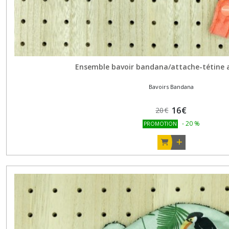
Headbands
modulables
(4)
Coussins
lapin
Ensemble bavoir bandana/attache-tétine 
(1)
Bavoirs Bandana
Couronnes
16
€
20
€
à
personnaliser
-
20
%
PROMOTION
(1)
Tabliers
à
personnaliser
(5)
Doudous