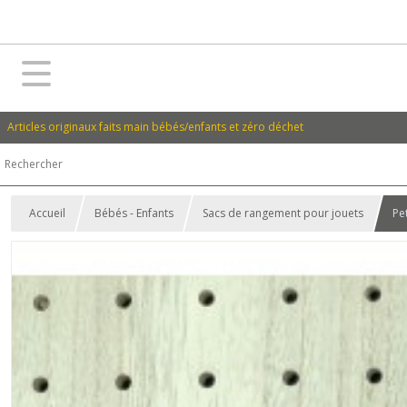
Articles originaux faits main bébés/enfants et zéro déchet
Accueil
Bébés - Enfants
Sacs de rangement pour jouets
Pe