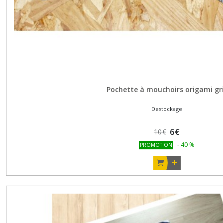
Pochette à mouchoirs origami gr
Destockage
6
€
10
€
-
40
%
PROMOTION