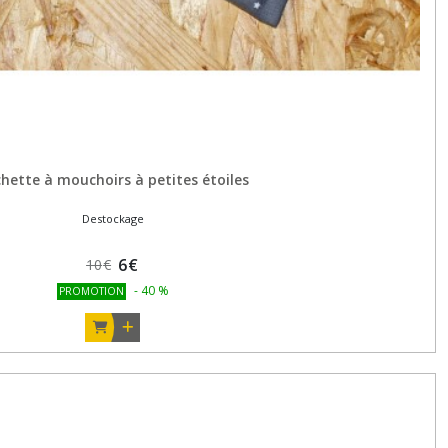
hette à mouchoirs à petites étoiles
Destockage
6
€
10
€
-
40
%
PROMOTION