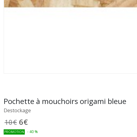
Pochette à mouchoirs origami bleue
Destockage
6
€
10
€
-
40
%
PROMOTION