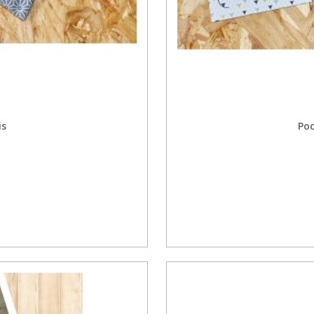
is
Poc