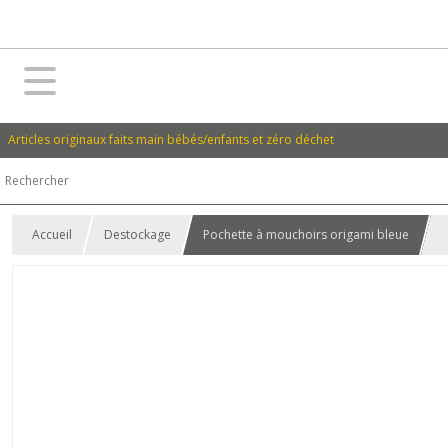
Articles originaux faits main bébés/enfants et zéro déchet
Accueil
Destockage
Pochette à mouchoirs origami bleue