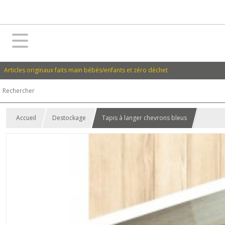
Articles originaux faits main bébés/enfants et zéro déchet
Accueil
Destockage
Tapis à langer chevrons bleus