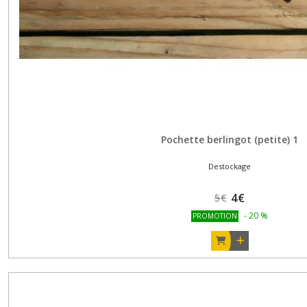
Pochette berlingot (petite) 1
Destockage
4
€
5
€
-
20
%
PROMOTION