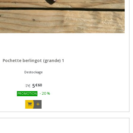
Pochette berlingot (grande) 1
Destockage
€
60
5
7
€
-
20
%
PROMOTION