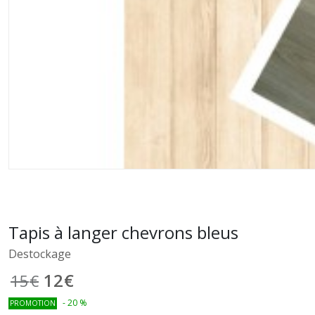
Tapis à langer chevrons bleus
Destockage
12
€
15
€
-
20
%
PROMOTION